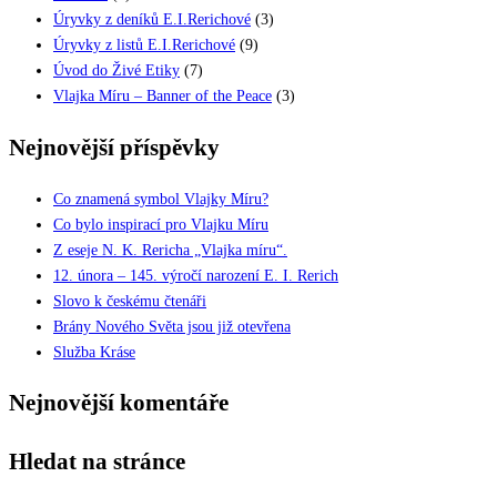
Úryvky z deníků E.I.Rerichové
(3)
Úryvky z listů E.I.Rerichové
(9)
Úvod do Živé Etiky
(7)
Vlajka Míru – Banner of the Peace
(3)
Nejnovější příspěvky
Co znamená symbol Vlajky Míru?
Co bylo inspirací pro Vlajku Míru
Z eseje N. K. Rericha „Vlajka míru“.
12. února – 145. výročí narození E. I. Rerich
Slovo k českému čtenáři
Brány Nového Světa jsou již otevřena
Služba Kráse
Nejnovější komentáře
Hledat na stránce