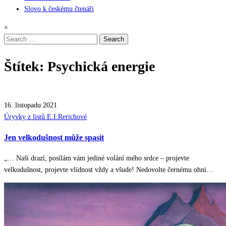
Slovo k českému čtenáři
×
Search
for:
Štítek:
Psychická energie
16. listopadu 2021
Posted
Úryvky z listů E.I.Rerichové
in
Jen velkodušnost může spasit
„… Naši drazí, posílám vám jediné volání mého srdce – projevte
velkodušnost, projevte vlídnost vždy a všude! Nedovolte černému ohni…