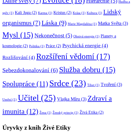
Evoluce
(18)
Dálné světy
(7)
Hierarchie
(5)
Hudba a
Lidský
Kali Juga
(2)
Kristus
(2)
spěv
(1)
Karma
(1)
Krása
(1)
Kultura
(1)
Láska
(9)
organismus
(7)
Matka Světa
(3)
Marie Magdaléna
(1)
Mysl
(15)
Nekonečnost
(5)
Planety a
Ohnivá energie
(1)
Psychická energie
(4)
kosmologie
(2)
Práce
(2)
Politika
(1)
Rozšíření vědomí
(17)
Rozlišování
(4)
Služba dobru
(15)
Sebezdokonalování
(6)
Srdce
(23)
Spolupráce
(11)
Tvoření
(3)
Tibet
(1)
Učitel
(25)
Zdraví a
Vlajka Míru
(3)
Umění
(1)
imunita
(12)
Živá Etika
(2)
Žena
(1)
Ženský princip
(1)
Úryvky z knih Živé Etiky