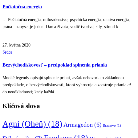
in
Počiatočná energia
… Počiatočná energia, milosrdenstvo, psychická energia, ohnivá energia,
prána – zmysel je jeden. Darca života, vodič tvorivej sily, stimul k…
27. května 2020
Posted
Srdce
in
Bezvýchodiskovosť – predpoklad splnenia priania
Mnohé legendy opisujú splnenie prianí, avšak nehovoria o základnom
predpoklade, o bezvýchodiskovosti, ktorá vyhrocuje a zaostruje priania až
do neodkladnosti; kedy každá…
Klíčová slova
Agni (Oheň)
(18)
Armagedon
(6)
Bratrstvo
(1)