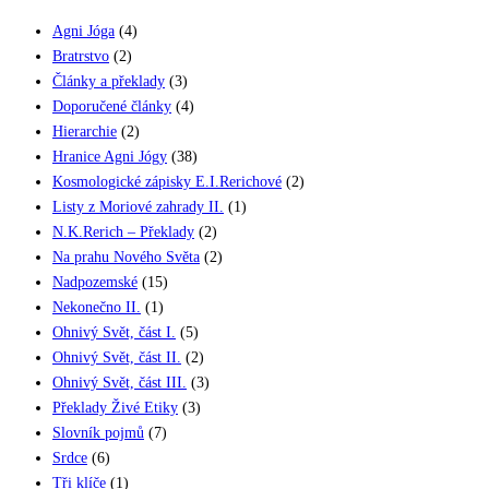
Agni Jóga
(4)
Bratrstvo
(2)
Články a překlady
(3)
Doporučené články
(4)
Hierarchie
(2)
Hranice Agni Jógy
(38)
Kosmologické zápisky E.I.Rerichové
(2)
Listy z Moriové zahrady II.
(1)
N.K.Rerich – Překlady
(2)
Na prahu Nového Světa
(2)
Nadpozemské
(15)
Nekonečno II.
(1)
Ohnivý Svět, část I.
(5)
Ohnivý Svět, část II.
(2)
Ohnivý Svět, část III.
(3)
Překlady Živé Etiky
(3)
Slovník pojmů
(7)
Srdce
(6)
Tři klíče
(1)