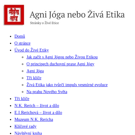
Domů
O stránce
Úvod do Živé Etiky
Jak začít s Agni Jógou nebo Živou Etikou
O principech duchovní praxe Agni Jógy
Agni Jóga
Tři klíče
Živá Etika jako tvůrčí impuls vesmírné evoluce
Na prahu Nového Světa
Tři klíče
N.K. Rerich – život a dílo
E.I.Rerichová – život a dílo
Muzeum N.K. Rericha
Klíčové rady
Návštěvní kniha