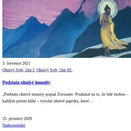
3. července 2021
Posted
Ohnivý Svět, část I.
Ohnivý Svět, část III.
in
Podstata ohnivé imunity
„Podstatu ohnivé imunity popsal Zoroaster. Poukázal na to, že lidé mohou –
každým pórem kůže – vyvolat ohnivé paprsky, které…
25. prosince 2020
Posted
Nadpozemské