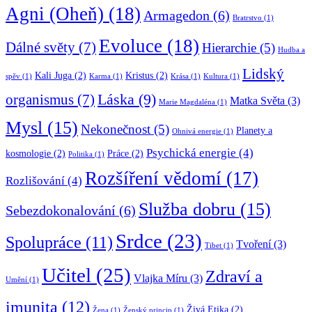
Agni (Oheň)
(18)
Armagedon
(6)
Bratrstvo
(1)
Evoluce
(18)
Dálné světy
(7)
Hierarchie
(5)
Hudba a
Lidský
Kali Juga
(2)
Kristus
(2)
spěv
(1)
Karma
(1)
Krása
(1)
Kultura
(1)
Láska
(9)
organismus
(7)
Matka Světa
(3)
Marie Magdaléna
(1)
Mysl
(15)
Nekonečnost
(5)
Planety a
Ohnivá energie
(1)
Psychická energie
(4)
kosmologie
(2)
Práce
(2)
Politika
(1)
Rozšíření vědomí
(17)
Rozlišování
(4)
Služba dobru
(15)
Sebezdokonalování
(6)
Srdce
(23)
Spolupráce
(11)
Tvoření
(3)
Tibet
(1)
Učitel
(25)
Zdraví a
Vlajka Míru
(3)
Umění
(1)
imunita
(12)
Živá Etika
(2)
Žena
(1)
Ženský princip
(1)