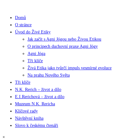
Domů
O stránce
Úvod do Živé Etiky
Jak začít s Agni Jógou nebo Živou Etikou
O principech duchovní praxe Agni Jógy
Agni Jóga
Tři klíče
Živá Etika jako tvůrčí impuls vesmírné evoluce
Na prahu Nového Světa
Tři klíče
N.K. Rerich – život a dílo
E.I.Rerichová – život a dílo
Muzeum N.K. Rericha
Klíčové rady
Návštěvní kniha
Slovo k českému čtenáři
×