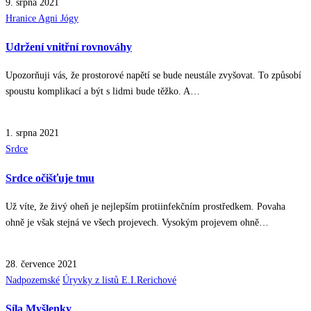
9. srpna 2021
Posted
Hranice Agni Jógy
in
Udržení vnitřní rovnováhy
Upozorňuji vás, že prostorové napětí se bude neustále zvyšovat. To způsobí
spoustu komplikací a být s lidmi bude těžko. A…
1. srpna 2021
Posted
Srdce
in
Srdce očišťuje tmu
Už víte, že živý oheň je nejlepším protiinfekčním prostředkem. Povaha
ohně je však stejná ve všech projevech. Vysokým projevem ohně…
28. července 2021
Posted
Nadpozemské
Úryvky z listů E.I.Rerichové
in
Síla Myšlenky