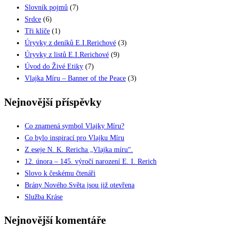
Slovník pojmů
(7)
Srdce
(6)
Tři klíče
(1)
Úryvky z deníků E.I.Rerichové
(3)
Úryvky z listů E.I.Rerichové
(9)
Úvod do Živé Etiky
(7)
Vlajka Míru – Banner of the Peace
(3)
Nejnovější příspěvky
Co znamená symbol Vlajky Míru?
Co bylo inspirací pro Vlajku Míru
Z eseje N. K. Rericha „Vlajka míru“.
12. února – 145. výročí narození E. I. Rerich
Slovo k českému čtenáři
Brány Nového Světa jsou již otevřena
Služba Kráse
Nejnovější komentáře