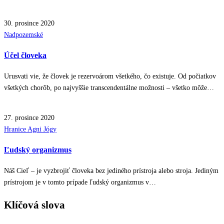
30. prosince 2020
Posted
Nadpozemské
in
Účel človeka
Urusvati vie, že človek je rezervoárom všetkého, čo existuje. Od počiatkov
všetkých chorôb, po najvyššie transcendentálne možnosti – všetko môže…
27. prosince 2020
Posted
Hranice Agni Jógy
in
Ľudský organizmus
Náš Cieľ – je vyzbrojiť človeka bez jediného prístroja alebo stroja. Jediným
prístrojom je v tomto prípade ľudský organizmus v…
Klíčová slova