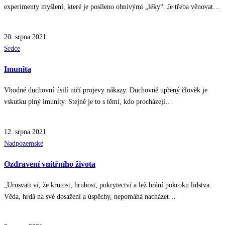
experimenty myšlení, které je posíleno ohnivými „léky“. Je třeba věnovat…
20. srpna 2021
Posted
Srdce
in
Imunita
Vhodné duchovní úsilí ničí projevy nákazy. Duchovně upřený člověk je
vskutku plný imunity. Stejně je to s těmi, kdo procházejí…
12. srpna 2021
Posted
Nadpozemské
in
Ozdravení vnitřního života
„Urusvati ví, že krutost, hrubost, pokrytectví a lež brání pokroku lidstva.
Věda, hrdá na své dosažení a úspěchy, nepomáhá nacházet…