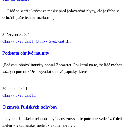
… Lidé se snaží ukrývat za masky před jedovatými plyny, ale je třeba se
ochránit ještě jednou maskou – je…
3. července 2021
Posted
Ohnivý Svět, část I.
Ohnivý Svět, část III.
in
Podstata ohnivé imunity
„Podstatu ohnivé imunity popsal Zoroaster. Poukázal na to, že lidé mohou –
každým pórem kůže – vyvolat ohnivé paprsky, které…
20. dubna 2021
Posted
Ohnivý Svět, část II.
in
O zmysle ľudských pohybov
Pohybom ľudského tela musí byť daný zmysel. Je potrebné vzdelávať deti
nielen v gymnastike, nielen v rytme, ale i v…