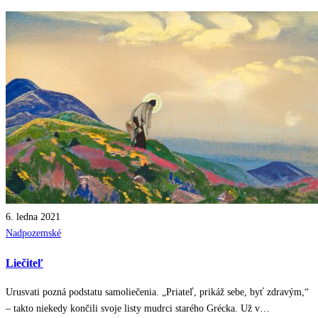
6. ledna 2021
Posted
Nadpozemské
in
Liečiteľ
Urusvati pozná podstatu samoliečenia. „Priateľ, prikáž sebe, byť zdravým,“
– takto niekedy končili svoje listy mudrci starého Grécka. Už v…