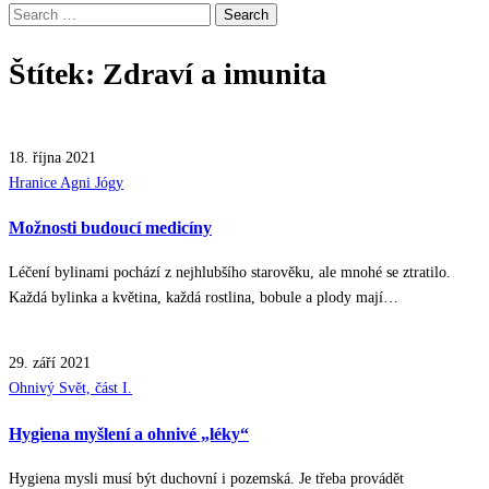
Search
for:
Štítek:
Zdraví a imunita
18. října 2021
Posted
Hranice Agni Jógy
in
Možnosti budoucí medicíny
Léčení bylinami pochází z nejhlubšího starověku, ale mnohé se ztratilo.
Každá bylinka a květina, každá rostlina, bobule a plody mají…
29. září 2021
Posted
Ohnivý Svět, část I.
in
Hygiena myšlení а ohnivé „léky“
Hygiena mysli musí být duchovní i pozemská. Je třeba provádět