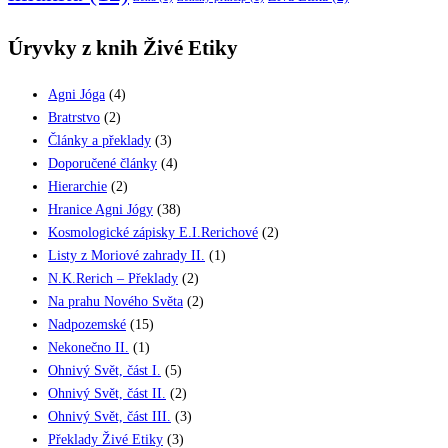
Úryvky z knih Živé Etiky
Agni Jóga
(4)
Bratrstvo
(2)
Články a překlady
(3)
Doporučené články
(4)
Hierarchie
(2)
Hranice Agni Jógy
(38)
Kosmologické zápisky E.I.Rerichové
(2)
Listy z Moriové zahrady II.
(1)
N.K.Rerich – Překlady
(2)
Na prahu Nového Světa
(2)
Nadpozemské
(15)
Nekonečno II.
(1)
Ohnivý Svět, část I.
(5)
Ohnivý Svět, část II.
(2)
Ohnivý Svět, část III.
(3)
Překlady Živé Etiky
(3)