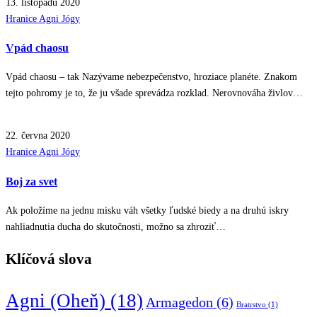
13. listopadu 2020
Posted
Hranice Agni Jógy
in
Vpád chaosu
Vpád chaosu – tak Nazývame nebezpečenstvo, hroziace planéte. Znakom
tejto pohromy je to, že ju všade sprevádza rozklad. Nerovnováha živlov…
22. června 2020
Posted
Hranice Agni Jógy
in
Boj za svet
Ak položíme na jednu misku váh všetky ľudské biedy a na druhú iskry
nahliadnutia ducha do skutočnosti, možno sa zhroziť…
Klíčová slova
Agni (Oheň)
(18)
Armagedon
(6)
Bratrstvo
(1)