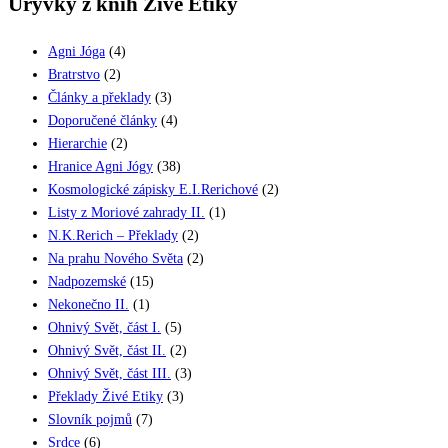
Úryvky z knih Živé Etiky
Agni Jóga
(4)
Bratrstvo
(2)
Články a překlady
(3)
Doporučené články
(4)
Hierarchie
(2)
Hranice Agni Jógy
(38)
Kosmologické zápisky E.I.Rerichové
(2)
Listy z Moriové zahrady II.
(1)
N.K.Rerich – Překlady
(2)
Na prahu Nového Světa
(2)
Nadpozemské
(15)
Nekonečno II.
(1)
Ohnivý Svět, část I.
(5)
Ohnivý Svět, část II.
(2)
Ohnivý Svět, část III.
(3)
Překlady Živé Etiky
(3)
Slovník pojmů
(7)
Srdce
(6)