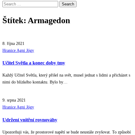
Search
for:
Štítek:
Armagedon
8. října 2021
Posted
Hranice Agni Jógy
in
Učitel Světla a konec doby tmy
Každý Učitel Světla, který přišel na svět, musel jednat s lidmi a přicházet s
nimi do blízkého kontaktu. Bylo by…
9. srpna 2021
Posted
Hranice Agni Jógy
in
Udržení vnitřní rovnováhy
Upozorňuji vás, že prostorové napětí se bude neustále zvyšovat. To způsobí