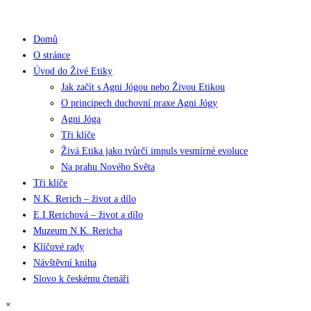
Domů
O stránce
Úvod do Živé Etiky
Jak začít s Agni Jógou nebo Živou Etikou
O principech duchovní praxe Agni Jógy
Agni Jóga
Tři klíče
Živá Etika jako tvůrčí impuls vesmírné evoluce
Na prahu Nového Světa
Tři klíče
N.K. Rerich – život a dílo
E.I.Rerichová – život a dílo
Muzeum N.K. Rericha
Klíčové rady
Návštěvní kniha
Slovo k českému čtenáři
×