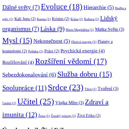
Evoluce
(18)
Dálné světy
(7)
Hierarchie
(5)
Hudba a
Lidský
Kali Juga
(2)
Kristus
(2)
spěv
(1)
Karma
(1)
Krása
(1)
Kultura
(1)
Láska
(9)
organismus
(7)
Matka Světa
(3)
Marie Magdaléna
(1)
Mysl
(15)
Nekonečnost
(5)
Planety a
Ohnivá energie
(1)
Psychická energie
(4)
kosmologie
(2)
Práce
(2)
Politika
(1)
Rozšíření vědomí
(17)
Rozlišování
(4)
Služba dobru
(15)
Sebezdokonalování
(6)
Srdce
(23)
Spolupráce
(11)
Tvoření
(3)
Tibet
(1)
Učitel
(25)
Zdraví a
Vlajka Míru
(3)
Umění
(1)
imunita
(12)
Živá Etika
(2)
Žena
(1)
Ženský princip
(1)