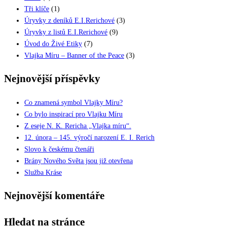
Tři klíče
(1)
Úryvky z deníků E.I.Rerichové
(3)
Úryvky z listů E.I.Rerichové
(9)
Úvod do Živé Etiky
(7)
Vlajka Míru – Banner of the Peace
(3)
Nejnovější příspěvky
Co znamená symbol Vlajky Míru?
Co bylo inspirací pro Vlajku Míru
Z eseje N. K. Rericha „Vlajka míru“.
12. února – 145. výročí narození E. I. Rerich
Slovo k českému čtenáři
Brány Nového Světa jsou již otevřena
Služba Kráse
Nejnovější komentáře
Hledat na stránce