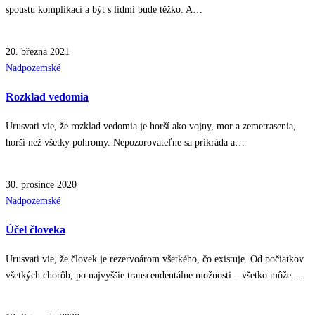
spoustu komplikací a být s lidmi bude těžko. A…
20. března 2021
Posted
Nadpozemské
in
Rozklad vedomia
Urusvati vie, že rozklad vedomia je horší ako vojny, mor a zemetrasenia,
horší než všetky pohromy. Nepozorovateľne sa prikráda a…
30. prosince 2020
Posted
Nadpozemské
in
Účel človeka
Urusvati vie, že človek je rezervoárom všetkého, čo existuje. Od počiatkov
všetkých chorôb, po najvyššie transcendentálne možnosti – všetko môže…