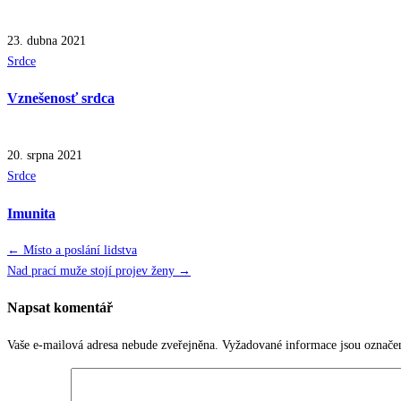
23. dubna 2021
Posted
Srdce
in
Vznešenosť srdca
20. srpna 2021
Posted
Srdce
in
Imunita
Navigace
← Místo a poslání lidstva
Nad prací muže stojí projev ženy →
pro
Napsat komentář
příspěvek
Vaše e-mailová adresa nebude zveřejněna.
Vyžadované informace jsou označ