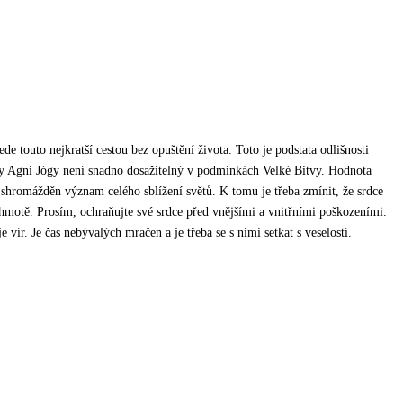
e touto nejkratší cestou bez opuštění života. Toto je podstata odlišnosti
tky Agni Jógy není snadno dosažitelný v podmínkách Velké Bitvy. Hodnota
 shromážděn význam celého sblížení světů. K tomu je třeba zmínit, že srdce
hmotě. Prosím, ochraňujte své srdce před vnějšími a vnitřními poškozeními.
 vír. Je čas nebývalých mračen a je třeba se s nimi setkat s veselostí.