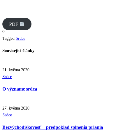
PDF
0
Tagged
Srdce
Související články
21. května 2020
Posted
Srdce
in
O význame srdca
27. května 2020
Posted
Srdce
in
Bezvýchodiskovosť – predpoklad splnenia priania