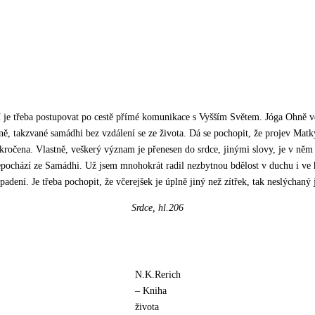
í je třeba postupovat po cestě přímé komunikace s Vyšším Světem. Jóga Ohně ved
ně, takzvané samádhi bez vzdálení se ze života. Dá se pochopit, že projev Ma
kročena. Vlastně, veškerý význam je přenesen do srdce, jinými slovy, je v něm
epochází ze Samádhi. Už jsem mnohokrát radil nezbytnou bdělost v duchu i ve 
ení. Je třeba pochopit, že včerejšek je úplně jiný než zítřek, tak neslýchaný je
Srdce, hl.206
N.K.Rerich
– Kniha
života