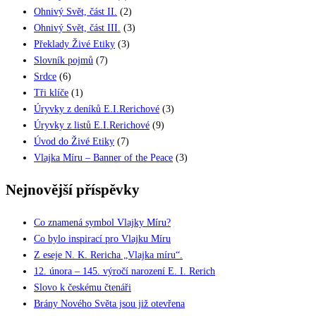
Ohnivý Svět, část II.
(2)
Ohnivý Svět, část III.
(3)
Překlady Živé Etiky
(3)
Slovník pojmů
(7)
Srdce
(6)
Tři klíče
(1)
Úryvky z deníků E.I.Rerichové
(3)
Úryvky z listů E.I.Rerichové
(9)
Úvod do Živé Etiky
(7)
Vlajka Míru – Banner of the Peace
(3)
Nejnovější příspěvky
Co znamená symbol Vlajky Míru?
Co bylo inspirací pro Vlajku Míru
Z eseje N. K. Rericha „Vlajka míru“.
12. února – 145. výročí narození E. I. Rerich
Slovo k českému čtenáři
Brány Nového Světa jsou již otevřena