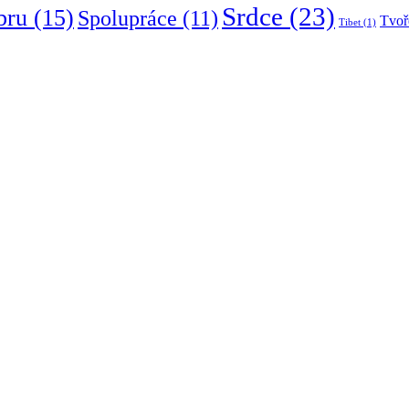
Srdce
(23)
bru
(15)
Spolupráce
(11)
Tvoř
Tibet
(1)