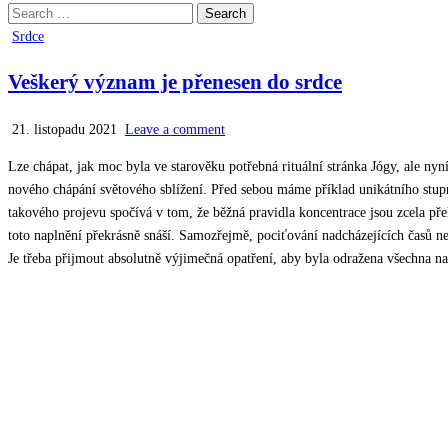
Search
for:
Posted
Srdce
in
Veškerý význam je přenesen do srdce
21. listopadu 2021
Leave a comment
Lze chápat, jak moc byla ve starověku potřebná rituální stránka Jógy, ale nyn
nového chápání světového sblížení. Před sebou máme příklad unikátního stup
takového projevu spočívá v tom, že běžná pravidla koncentrace jsou zcela pře
toto naplnění překrásně snáší. Samozřejmě, pociťování nadcházejících časů n
Je třeba přijmout absolutně výjimečná opatření, aby byla odražena všechna napad