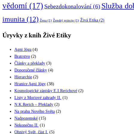
vědomí
(17)
Služba do
Sebezdokonalování
(6)
imunita
(12)
Živá Etika
(2)
Žena
(1)
Ženský princip
(1)
Úryvky z knih Živé Etiky
Agni Jóga
(4)
Bratrstvo
(2)
Články a překlady
(3)
Doporučené články
(4)
Hierarchie
(2)
Hranice Agni Jógy
(38)
Kosmologické zápisky E.I.Rerichové
(2)
Listy z Moriové zahrady II.
(1)
N.K.Rerich – Překlady
(2)
Na prahu Nového Světa
(2)
Nadpozemské
(15)
Nekonečno II.
(1)
Ohnivý Svět, část I.
(5)