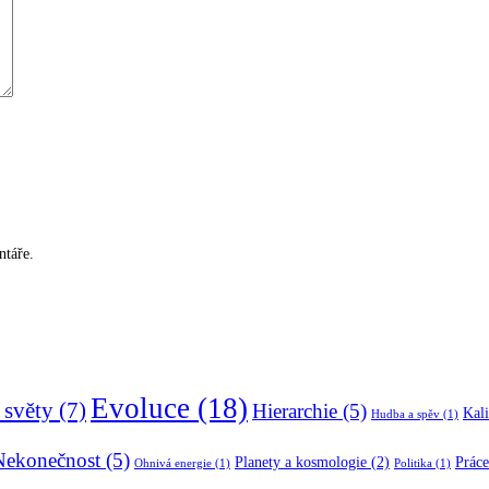
ntáře.
Evoluce
(18)
 světy
(7)
Hierarchie
(5)
Kali
Hudba a spěv
(1)
Nekonečnost
(5)
Planety a kosmologie
(2)
Práce
Ohnivá energie
(1)
Politika
(1)