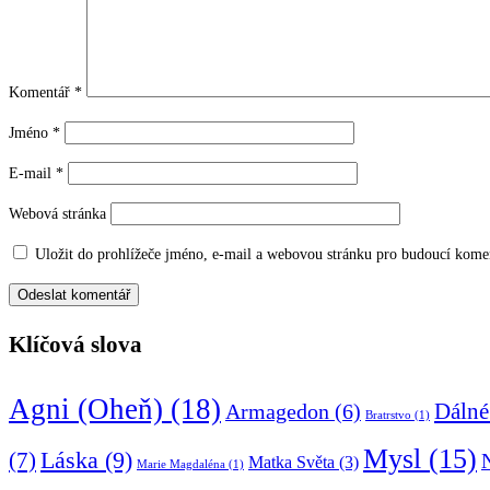
Komentář
*
Jméno
*
E-mail
*
Webová stránka
Uložit do prohlížeče jméno, e-mail a webovou stránku pro budoucí kome
Klíčová slova
Agni (Oheň)
(18)
Armagedon
(6)
Dálné
Bratrstvo
(1)
Mysl
(15)
Láska
(9)
(7)
Matka Světa
(3)
Marie Magdaléna
(1)