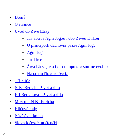
Domů
O stránce
Úvod do Živé Etiky
Jak začít s Agni Jógou nebo Živou Etikou
O principech duchovní praxe Agni Jógy
Agni Jóga
Tři klíče
Živá Etika jako tvůrčí impuls vesmírné evoluce
Na prahu Nového Světa
Tři klíče
N.K. Rerich – život a dílo
E.I.Rerichová – život a dílo
Muzeum N.K. Rericha
Klíčové rady
Návštěvní kniha
Slovo k českému čtenáři
×